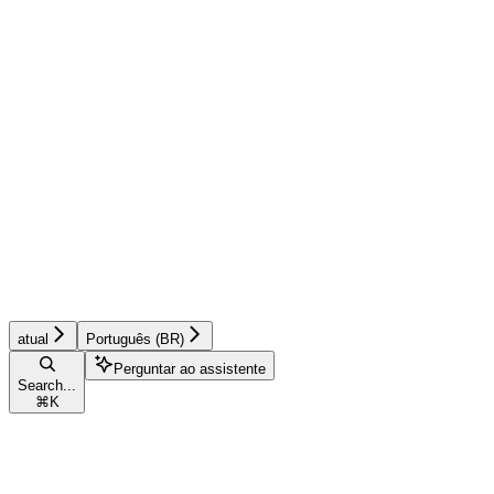
atual
Português (BR)
Perguntar ao assistente
Search...
⌘
K