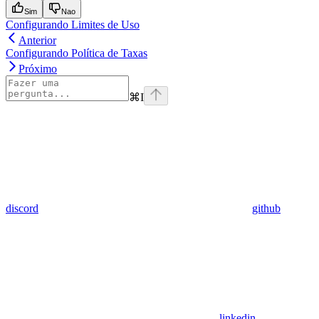
Sim
Nao
Configurando Limites de Uso
Anterior
Configurando Política de Taxas
Próximo
⌘
I
discord
github
linkedin