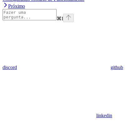
Próximo
⌘
I
discord
github
linkedin