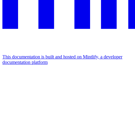
This documentation is built and hosted on Mintlify, a developer
documentation platform
Assistant
Responses
are
generated
using
AI
and
may
contain