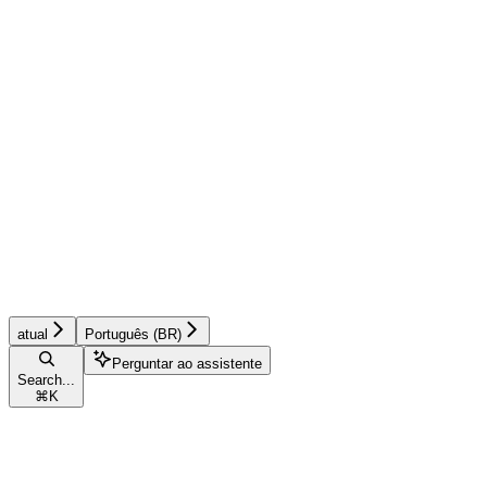
atual
Português (BR)
Perguntar ao assistente
Search...
⌘
K