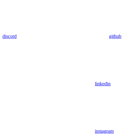
discord
github
linkedin
instagram