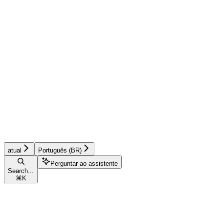
atual
Português (BR)
Perguntar ao assistente
Search...
⌘
K