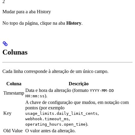
2
Mudar para a aba History
No topo da página, clique na aba
History
.
Colunas
Cada linha corresponde à alteração de um único campo.
Coluna
Descrição
Data e hora da alteração (formato
YYYY-MM-DD
Timestamp
).
HH:mm:ss
A chave de configuração que mudou, em notação com
pontos (por exemplo
Key
,
usage_limits.daily_limit_cents
,
webhook.timeout_ms
).
operating_hours.open_time
Old Value
O valor antes da alteração.