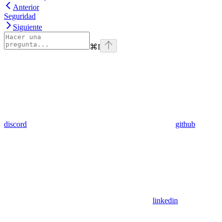
Anterior
Seguridad
Siguiente
⌘
I
discord
github
linkedin