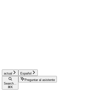
actual
Español
Preguntar al asistente
Search...
⌘
K