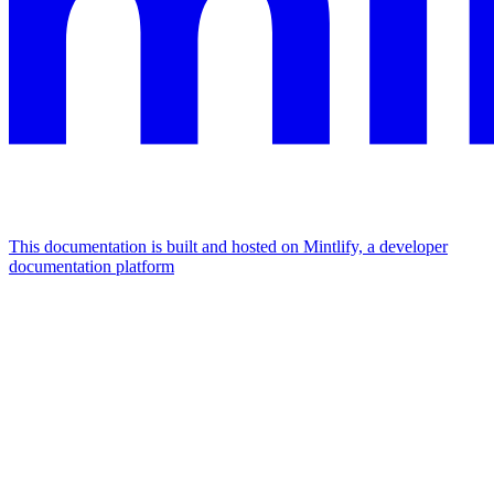
This documentation is built and hosted on Mintlify, a developer
documentation platform
Assistant
Responses
are
generated
using
AI
and