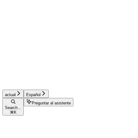
actual
Español
Preguntar al asistente
Search...
⌘
K