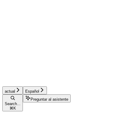
actual
Español
Preguntar al asistente
Search...
⌘
K