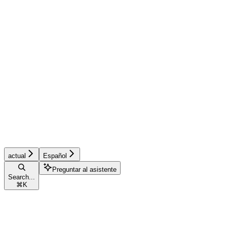
actual
Español
Preguntar al asistente
Search...
⌘
K