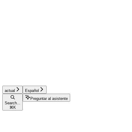
actual
Español
Preguntar al asistente
Search...
⌘
K