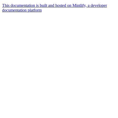
This documentation is built and hosted on Mintlify, a developer
documentation platform
Assistant
Responses
are
generated
using
AI
and
may
contain
mistakes.