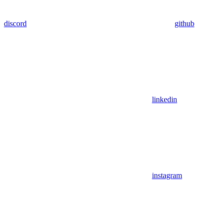
discord
github
linkedin
instagram