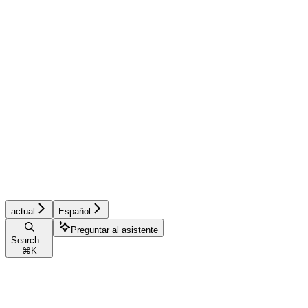
actual
Español
Preguntar al asistente
Search...
⌘
K