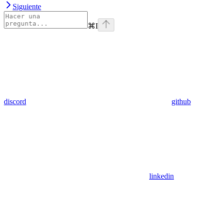
Siguiente
⌘
I
discord
github
linkedin