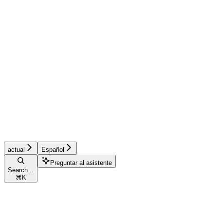
actual
Español
Preguntar al asistente
Search...
⌘
K