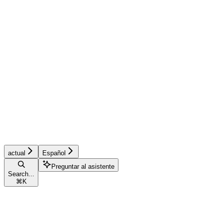
actual
Español
Preguntar al asistente
Search...
⌘
K