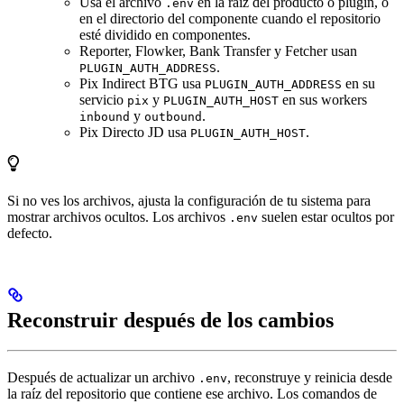
Usa el archivo
en la raíz del producto o plugin, o
.env
en el directorio del componente cuando el repositorio
esté dividido en componentes.
Reporter, Flowker, Bank Transfer y Fetcher usan
.
PLUGIN_AUTH_ADDRESS
Pix Indirect BTG usa
en su
PLUGIN_AUTH_ADDRESS
servicio
y
en sus workers
pix
PLUGIN_AUTH_HOST
y
.
inbound
outbound
Pix Directo JD usa
.
PLUGIN_AUTH_HOST
Si no ves los archivos, ajusta la configuración de tu sistema para
mostrar archivos ocultos. Los archivos
suelen estar ocultos por
.env
defecto.
Reconstruir después de los cambios
Después de actualizar un archivo
, reconstruye y reinicia desde
.env
la raíz del repositorio que contiene ese archivo. Los comandos de