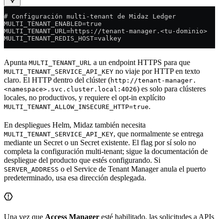
# Configuración multi-tenant de Midaz Ledger
MULTI_TENANT_ENABLED=true
MULTI_TENANT_URL=https://tenant-manager.<tu-dominio>
MULTI_TENANT_REDIS_HOST=valkey
Apunta
a un endpoint HTTPS para que
MULTI_TENANT_URL
no viaje por HTTP en texto
MULTI_TENANT_SERVICE_API_KEY
claro. El HTTP dentro del clúster (
http://tenant-manager.
) es solo para clústeres
<namespace>.svc.cluster.local:4026
locales, no productivos, y requiere el opt-in explícito
.
MULTI_TENANT_ALLOW_INSECURE_HTTP=true
En despliegues Helm, Midaz también necesita
, que normalmente se entrega
MULTI_TENANT_SERVICE_API_KEY
mediante un Secret o un Secret existente. El flag por sí solo no
completa la configuración multi-tenant; sigue la documentación de
despliegue del producto que estés configurando. Si
o el Service de Tenant Manager anula el puerto
SERVER_ADDRESS
predeterminado, usa esa dirección desplegada.
Una vez que
Access Manager
esté habilitado, las solicitudes a APIs