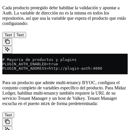
Cada producto protegido debe habilitar la validación y apuntar a
Auth. La variable de dirección no es la misma en todos los
repositorios, así que usa la variable que espera el producto que estás
configurando:
Text
Text
# Mayoría de productos y plugins
PLUGIN_AUTH_ENABLED=true
PLUGIN_AUTH_ADDRESS=http://plugin-auth:4000
Para un producto que admite multi-tenancy BYOC, configura el
conjunto completo de variables específico del producto. Para Midaz
Ledger, habilitar multi-tenancy también requiere la URL de su
servicio Tenant Manager y un host de Valkey. Tenant Manager
escucha en el puerto
de forma predeterminada:
4026
Text