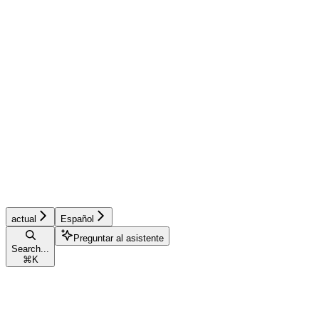
actual
Español
Preguntar al asistente
Search...
⌘
K