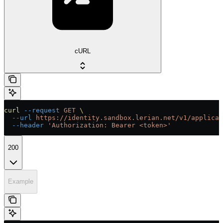
cURL
curl
 --request
 GET
 \
  --url
 https://identity.sandbox.lerian.net/v1/applicat
  --header
 'Authorization: Bearer <token>'
200
Example