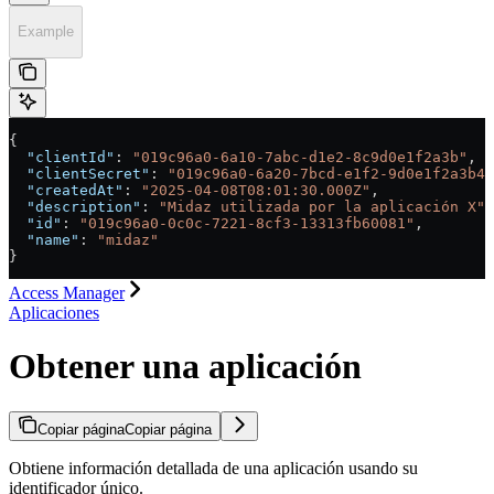
Example
{
  "clientId"
: 
"019c96a0-6a10-7abc-d1e2-8c9d0e1f2a3b"
,
  "clientSecret"
: 
"019c96a0-6a20-7bcd-e1f2-9d0e1f2a3b4c
  "createdAt"
: 
"2025-04-08T08:01:30.000Z"
,
  "description"
: 
"Midaz utilizada por la aplicación X"
,
  "id"
: 
"019c96a0-0c0c-7221-8cf3-13313fb60081"
,
  "name"
: 
"midaz"
}
Access Manager
Aplicaciones
Obtener una aplicación
Copiar página
Copiar página
Obtiene información detallada de una aplicación usando su
identificador único.