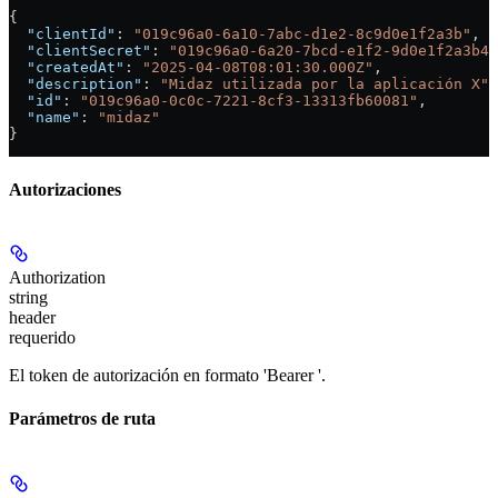
{
  "clientId"
: 
"019c96a0-6a10-7abc-d1e2-8c9d0e1f2a3b"
,
  "clientSecret"
: 
"019c96a0-6a20-7bcd-e1f2-9d0e1f2a3b4c
  "createdAt"
: 
"2025-04-08T08:01:30.000Z"
,
  "description"
: 
"Midaz utilizada por la aplicación X"
,
  "id"
: 
"019c96a0-0c0c-7221-8cf3-13313fb60081"
,
  "name"
: 
"midaz"
}
Autorizaciones
Authorization
string
header
requerido
El token de autorización en formato 'Bearer
'.
Parámetros de ruta