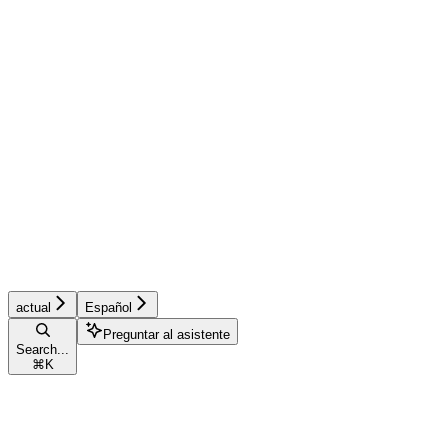
actual
Español
Preguntar al asistente
Search...
⌘
K