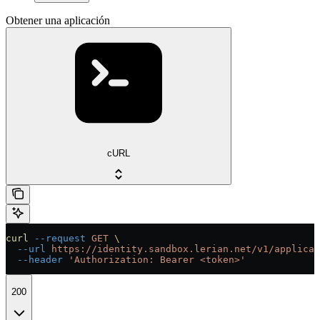
Obtener una aplicación
cURL
curl
 --request
 GET
 \
  --url
 https://identity.sandbox.lerian.net/v1/applicat
  --header
 'Authorization: Bearer <token>'
200