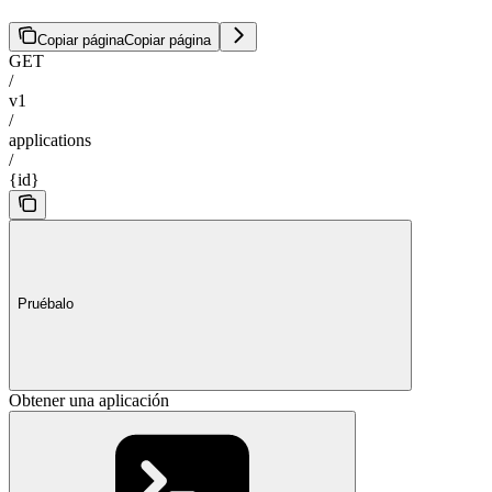
Copiar página
Copiar página
GET
/
v1
/
applications
/
{id}
Pruébalo
Obtener una aplicación