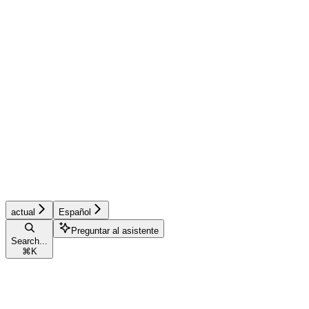
actual
Español
Preguntar al asistente
Search...
⌘
K