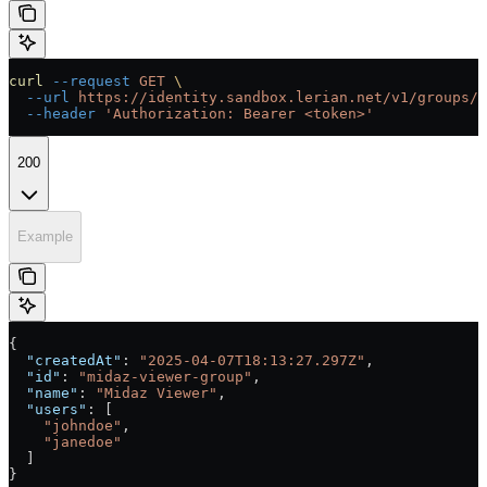
curl
 --request
 GET
 \
  --url
 https://identity.sandbox.lerian.net/v1/groups/{
  --header
 'Authorization: Bearer <token>'
200
Example
{
  "createdAt"
: 
"2025-04-07T18:13:27.297Z"
,
  "id"
: 
"midaz-viewer-group"
,
  "name"
: 
"Midaz Viewer"
,
  "users"
: [
    "johndoe"
,
    "janedoe"
  ]
}