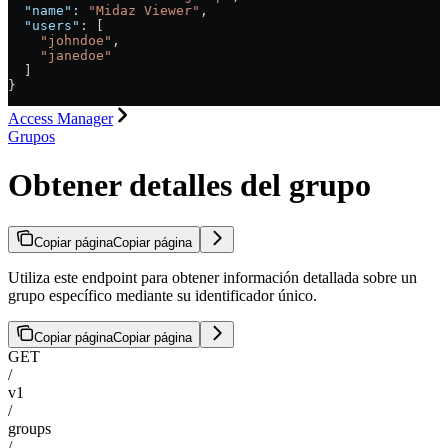
  "name"
: 
"Midaz Viewer"
,
  "users"
: [
    "johndoe"
,
    "janedoe"
  ]
}
Access Manager
Grupos
Obtener detalles del grupo
Copiar página
Copiar página
Utiliza este endpoint para obtener información detallada sobre un
grupo específico mediante su identificador único.
Copiar página
Copiar página
GET
/
v1
/
groups
/