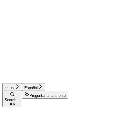
actual
Español
Preguntar al asistente
Search...
⌘
K