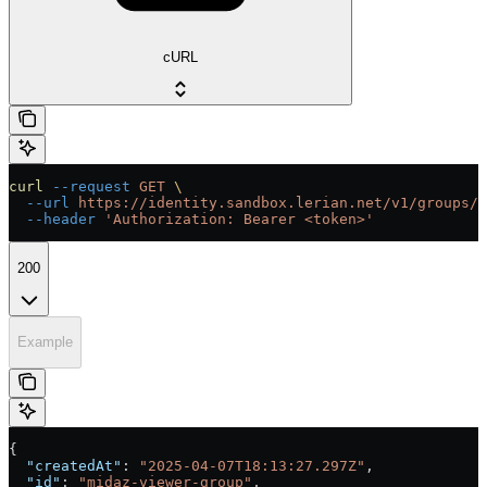
cURL
curl
 --request
 GET
 \
  --url
 https://identity.sandbox.lerian.net/v1/groups/{
  --header
 'Authorization: Bearer <token>'
200
Example
{
  "createdAt"
: 
"2025-04-07T18:13:27.297Z"
,
  "id"
: 
"midaz-viewer-group"
,