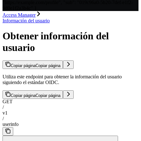
"https://example.com/profile", "sub": "019c96a0-5b20-7def-e1f2-
9d0e1f2a3b4c" }
Access Manager
Información del usuario
Obtener información del
usuario
Copiar página
Copiar página
Utiliza este endpoint para obtener la información del usuario
siguiendo el estándar OIDC.
Copiar página
Copiar página
GET
/
v1
/
userinfo