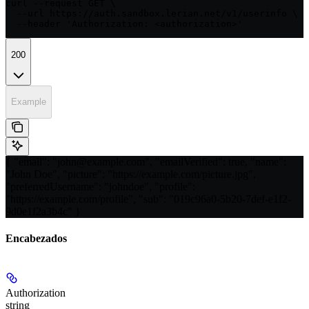
curl --request GET \

  --url https://auth.sandbox.lerian.net/v1/userinfo \

  --header 'Authorization: <authorization>'
200
Example
{ "email": "john@example.com", "emailVerified": true, "name":
"John Doe", "picture": "https://example.com/picture.jpg",
"preferredUsername": "johndoe", "profile":
"https://example.com/profile", "sub": "019c96a0-5b20-7def-e1f2-
9d0e1f2a3b4c" }
Encabezados
Authorization
string