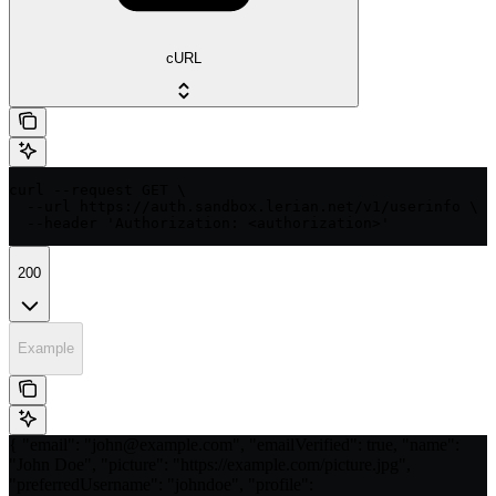
cURL
curl --request GET \

  --url https://auth.sandbox.lerian.net/v1/userinfo \

  --header 'Authorization: <authorization>'
200
Example
{ "email": "john@example.com", "emailVerified": true, "name":
"John Doe", "picture": "https://example.com/picture.jpg",
"preferredUsername": "johndoe", "profile":