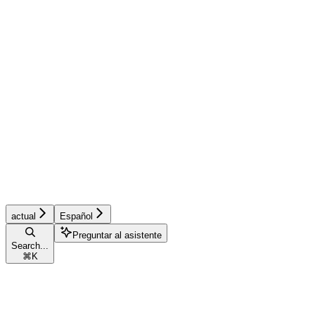
actual
Español
Preguntar al asistente
Search...
⌘
K