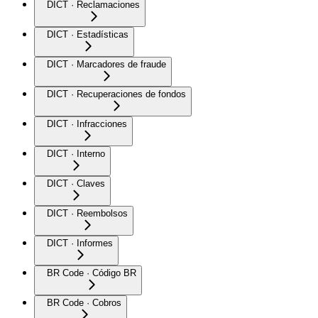
DICT · Reclamaciones
DICT · Estadísticas
DICT · Marcadores de fraude
DICT · Recuperaciones de fondos
DICT · Infracciones
DICT · Interno
DICT · Claves
DICT · Reembolsos
DICT · Informes
BR Code · Código BR
BR Code · Cobros