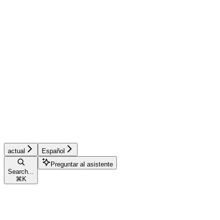
actual
Español
Preguntar al asistente
Search...
⌘
K