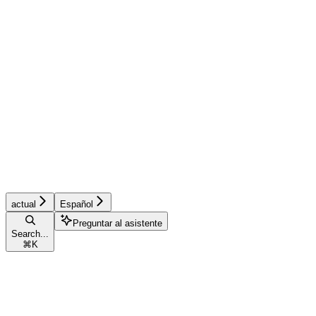
actual
Español
Preguntar al asistente
Search...
⌘
K