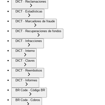
DICT · Reclamaciones
DICT · Estadísticas
DICT · Marcadores de fraude
DICT · Recuperaciones de fondos
DICT · Infracciones
DICT · Interno
DICT · Claves
DICT · Reembolsos
DICT · Informes
BR Code · Código BR
BR Code · Cobros