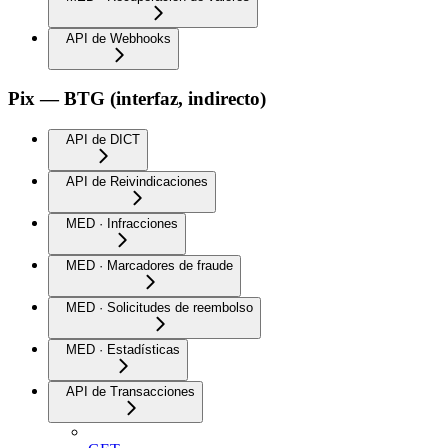
API de Webhooks
Pix — BTG (interfaz, indirecto)
API de DICT
API de Reivindicaciones
MED · Infracciones
MED · Marcadores de fraude
MED · Solicitudes de reembolso
MED · Estadísticas
API de Transacciones