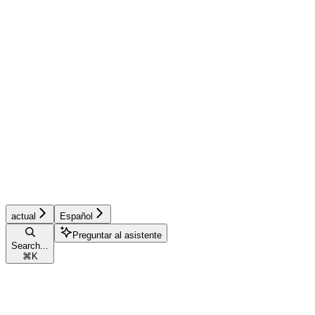
actual
Español
Preguntar al asistente
Search...
⌘
K