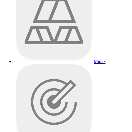
Midaz