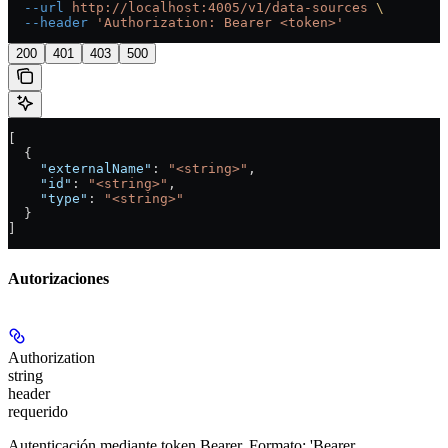
  --url
 http://localhost:4005/v1/data-sources
 \
  --header
 'Authorization: Bearer <token>'
200
401
403
500
[
  {
    "externalName"
: 
"<string>"
,
    "id"
: 
"<string>"
,
    "type"
: 
"<string>"
  }
]
Autorizaciones
Authorization
string
header
requerido
Autenticación mediante token Bearer. Formato: 'Bearer