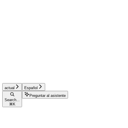
actual
Español
Preguntar al asistente
Search...
⌘
K