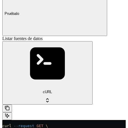
Pruébalo
Listar fuentes de datos
cURL
curl
 --request
 GET
 \