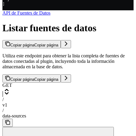
]
API de Fuentes de Datos
Listar fuentes de datos
Copiar página
Copiar página
Utiliza este endpoint para obtener la lista completa de fuentes de
datos conectadas al plugin, incluyendo toda la información
almacenada en la base de datos.
Copiar página
Copiar página
GET
/
v1
/
data-sources