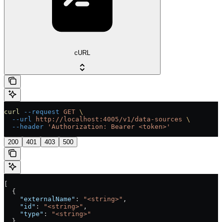
cURL
curl
 --request
 GET
 \
  --url
 http://localhost:4005/v1/data-sources
 \
  --header
 'Authorization: Bearer <token>'
200
401
403
500
[
  {
    "externalName"
: 
"<string>"
,
    "id"
: 
"<string>"
,
    "type"
: 
"<string>"
  }