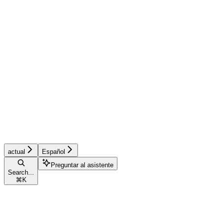
actual
Español
Preguntar al asistente
Search...
⌘
K