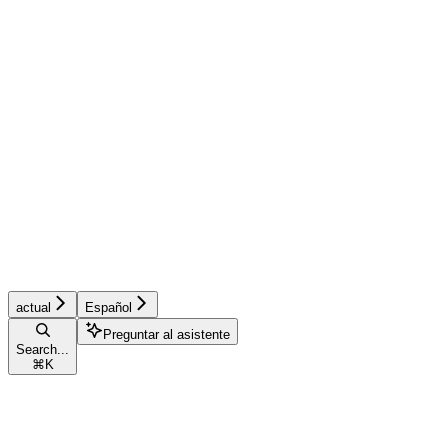
actual
Español
Preguntar al asistente
Search...
⌘
K