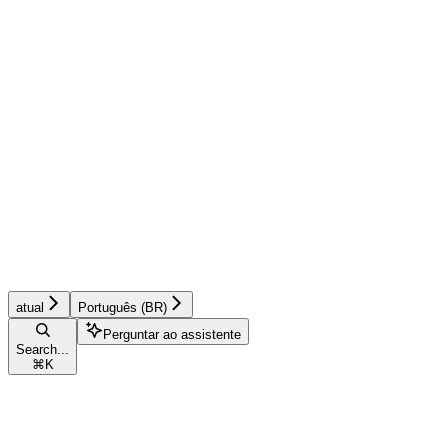
atual
Português (BR)
Perguntar ao assistente
Search...
⌘
K