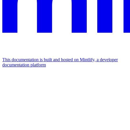
This documentation is built and hosted on Mintlify, a developer
documentation platform
Assistant
Responses
are
generated
using
AI
and
may