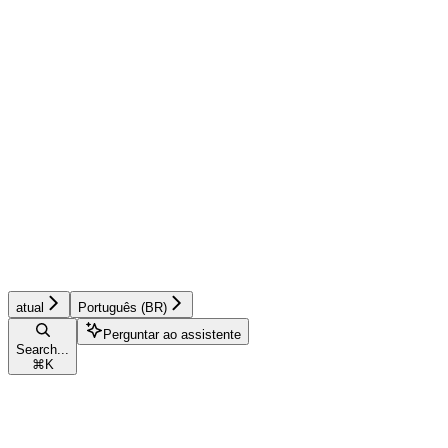
atual
Português (BR)
Perguntar ao assistente
Search...
⌘
K