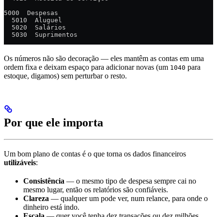
5000  Despesas
  5010  Aluguel
  5020  Salários
  5030  Suprimentos
Os números não são decoração — eles mantêm as contas em uma
ordem fixa e deixam espaço para adicionar novas (um
para
1040
estoque, digamos) sem perturbar o resto.
Por que ele importa
Um bom plano de contas é o que torna os dados financeiros
utilizáveis
:
Consistência
— o mesmo tipo de despesa sempre cai no
mesmo lugar, então os relatórios são confiáveis.
Clareza
— qualquer um pode ver, num relance, para onde o
dinheiro está indo.
Escala
— quer você tenha dez transações ou dez milhões,