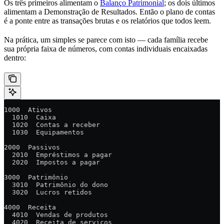
Os três primeiros alimentam o
Balanço Patrimonial
; os dois últimos
alimentam a Demonstração de Resultados. Então o plano de contas
é a ponte entre as transações brutas e os relatórios que todos leem.
Na prática, um simples se parece com isto — cada família recebe
sua própria faixa de números, com contas individuais encaixadas
dentro:
1000  Ativos
  1010  Caixa
  1020  Contas a receber
  1030  Equipamentos
2000  Passivos
  2010  Empréstimos a pagar
  2020  Impostos a pagar
3000  Patrimônio
  3010  Patrimônio do dono
  3020  Lucros retidos
4000  Receita
  4010  Vendas de produtos
  4020  Receita de serviços