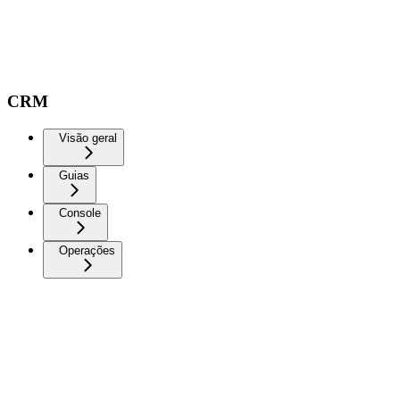
CRM
Visão geral
Guias
Console
Operações