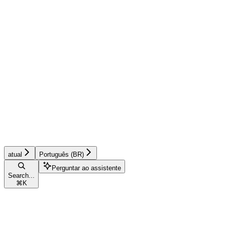
atual
Português (BR)
Perguntar ao assistente
Search...
⌘
K