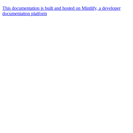
This documentation is built and hosted on Mintlify, a developer
documentation platform
Assistant
Responses
are
generated
using
AI
and
may
contain
mistakes.