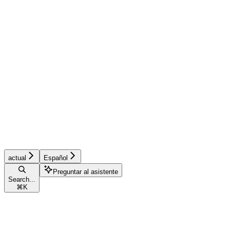
actual
Español
Preguntar al asistente
Search...
⌘
K