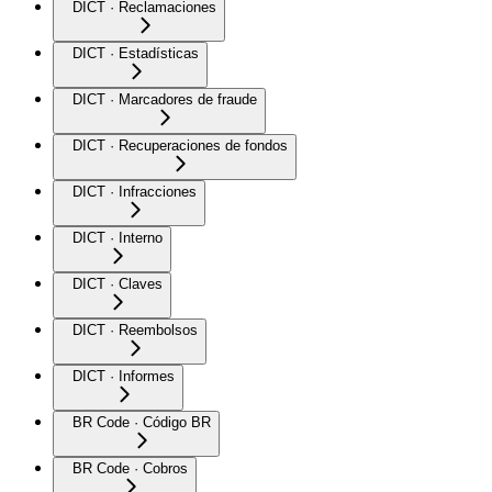
DICT · Reclamaciones
DICT · Estadísticas
DICT · Marcadores de fraude
DICT · Recuperaciones de fondos
DICT · Infracciones
DICT · Interno
DICT · Claves
DICT · Reembolsos
DICT · Informes
BR Code · Código BR
BR Code · Cobros