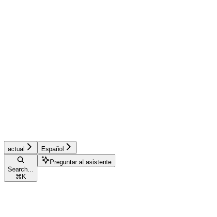
actual
Español
Preguntar al asistente
Search...
⌘
K