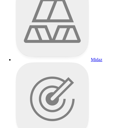
Midaz