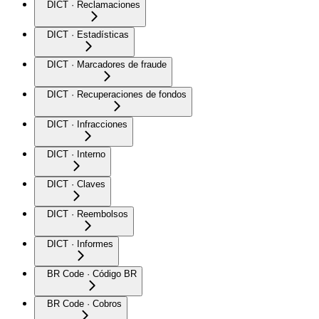
DICT · Reclamaciones
DICT · Estadísticas
DICT · Marcadores de fraude
DICT · Recuperaciones de fondos
DICT · Infracciones
DICT · Interno
DICT · Claves
DICT · Reembolsos
DICT · Informes
BR Code · Código BR
BR Code · Cobros