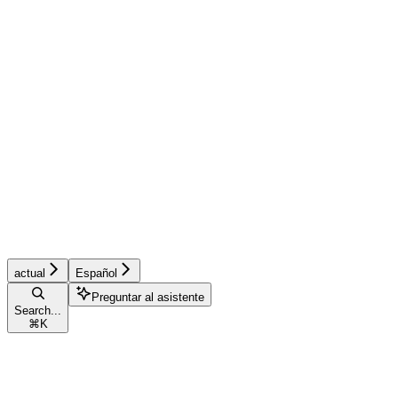
actual
Español
Preguntar al asistente
Search...
⌘
K