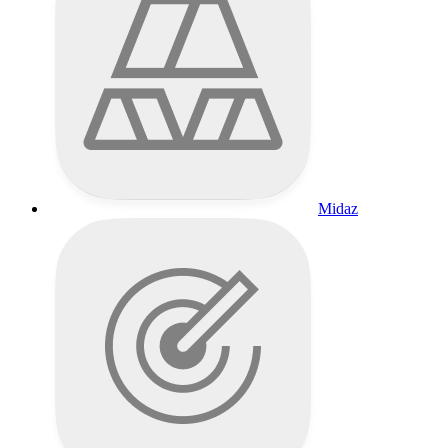
Midaz