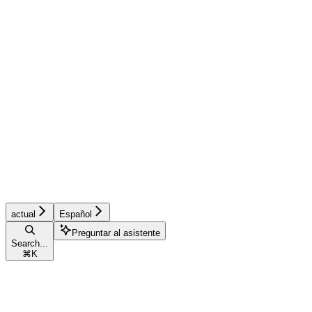
actual
Español
Preguntar al asistente
Search...
⌘
K