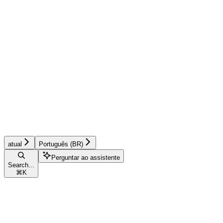
atual
Português (BR)
Perguntar ao assistente
Search...
⌘
K