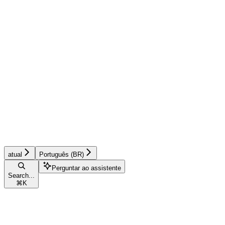
atual
Português (BR)
Perguntar ao assistente
Search...
⌘
K