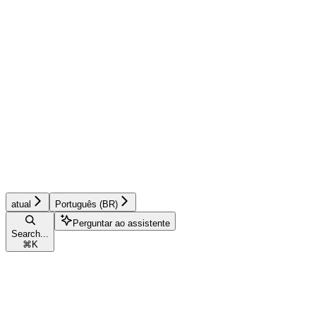
atual
Português (BR)
Perguntar ao assistente
Search...
⌘
K