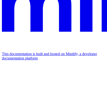
This documentation is built and hosted on Mintlify, a developer
documentation platform
Assistant
Responses
are
generated
using
AI
and