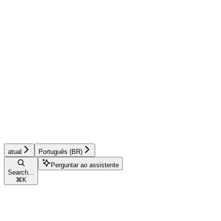
atual
Português (BR)
Perguntar ao assistente
Search...
⌘
K