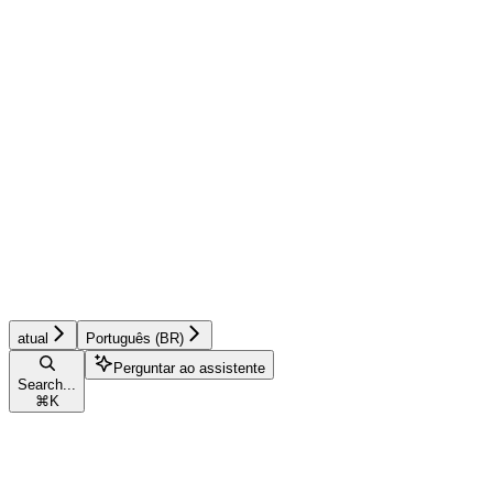
atual
Português (BR)
Perguntar ao assistente
Search...
⌘
K