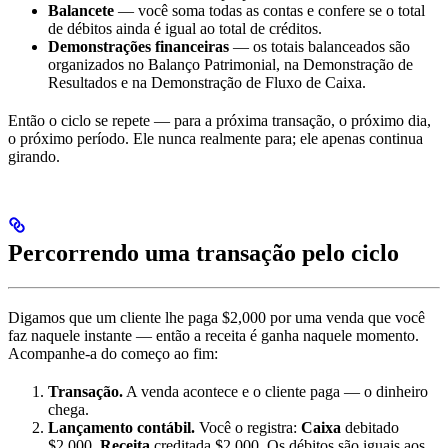
Balancete
— você soma todas as contas e confere se o total
de débitos ainda é igual ao total de créditos.
Demonstrações financeiras
— os totais balanceados são
organizados no Balanço Patrimonial, na Demonstração de
Resultados e na Demonstração de Fluxo de Caixa.
Então o ciclo se repete — para a próxima transação, o próximo dia,
o próximo período. Ele nunca realmente para; ele apenas continua
girando.
Percorrendo uma transação pelo ciclo
Digamos que um cliente lhe paga $2,000 por uma venda que você
faz naquele instante — então a receita é ganha naquele momento.
Acompanhe-a do começo ao fim:
Transação.
A venda acontece e o cliente paga — o dinheiro
chega.
Lançamento contábil.
Você o registra:
Caixa
debitado
$2,000,
Receita
creditada $2,000. Os débitos são iguais aos