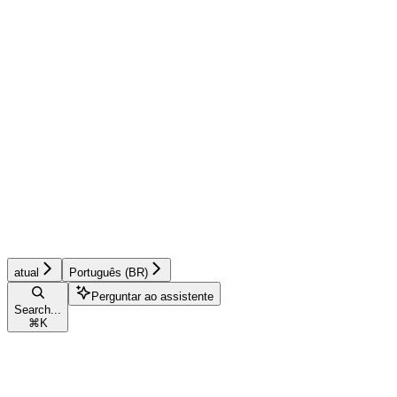
atual
Português (BR)
Perguntar ao assistente
Search...
⌘
K