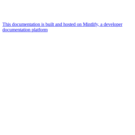
This documentation is built and hosted on Mintlify, a developer
documentation platform
Assistant
Responses
are
generated
using
AI
and
may
contain
mistakes.