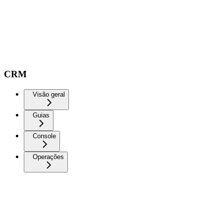
CRM
Visão geral
Guias
Console
Operações