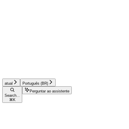
atual
Português (BR)
Perguntar ao assistente
Search...
⌘
K