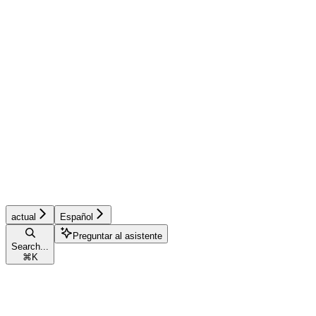
actual
Español
Preguntar al asistente
Search...
⌘
K