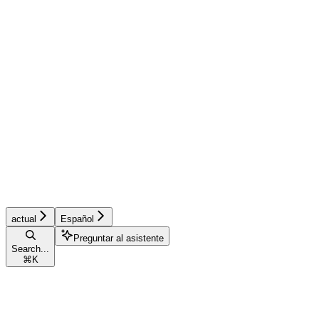
actual
Español
Preguntar al asistente
Search...
⌘
K