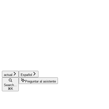
actual
Español
Preguntar al asistente
Search...
⌘
K