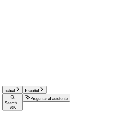
actual
Español
Preguntar al asistente
Search...
⌘
K