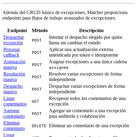
Además del CRUD básico de excepciones, Matcher proporciona
endpoints para flujos de trabajo avanzados de excepciones:
Endpoint
Método
Descripción
Despachar
Intentar el despacho elegido por quien
POST
excepción
llama sin cambiar el estado
Procesar
Aplicar una actualización externa
POST
callback
autenticada por token e idempotente
Asignación
Asignar excepciones a una única cadena
POST
masiva
assignee
Resolución
Resolver varias excepciones de forma
POST
masiva
independiente
Despacho
Despachar varias excepciones de forma
POST
masivo
independiente
Listar
Recuperar todos los comentarios de una
GET
comentarios
excepción
Agregar
Agregar un comentario a una excepción
POST
comentario
para auditoría y colaboración
Eliminar
Eliminar un comentario de una excepción
DELETE
comentario
Listar