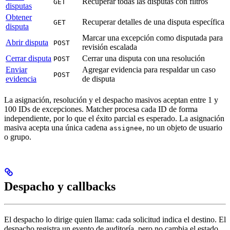
Recuperar todas las disputas con filtros
GET
disputas
Obtener
Recuperar detalles de una disputa específica
GET
disputa
Marcar una excepción como disputada para
Abrir disputa
POST
revisión escalada
Cerrar disputa
Cerrar una disputa con una resolución
POST
Enviar
Agregar evidencia para respaldar un caso
POST
evidencia
de disputa
La asignación, resolución y el despacho masivos aceptan entre 1 y
100 IDs de excepciones. Matcher procesa cada ID de forma
independiente, por lo que el éxito parcial es esperado. La asignación
masiva acepta una única cadena
, no un objeto de usuario
assignee
o grupo.
Despacho y callbacks
El despacho lo dirige quien llama: cada solicitud indica el destino. El
despacho registra un evento de auditoría, pero no cambia el estado