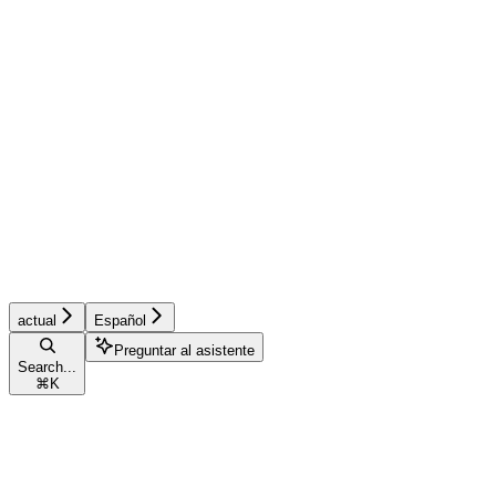
actual
Español
Preguntar al asistente
Search...
⌘
K