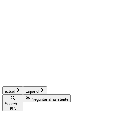
actual
Español
Preguntar al asistente
Search...
⌘
K