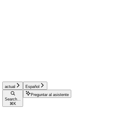
actual
Español
Preguntar al asistente
Search...
⌘
K