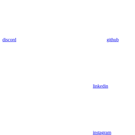
discord
github
linkedin
instagram