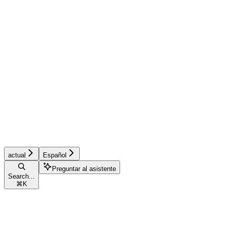
actual
Español
Preguntar al asistente
Search...
⌘
K