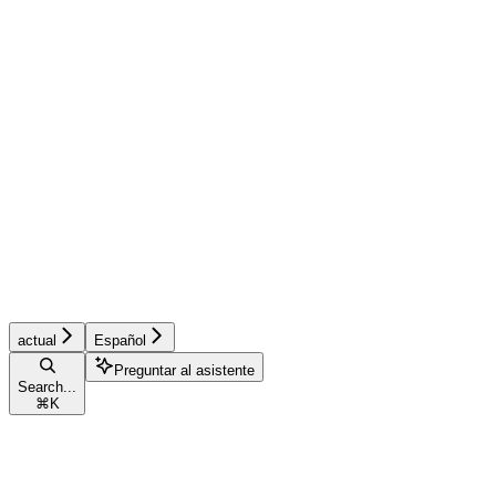
actual
Español
Preguntar al asistente
Search...
⌘
K