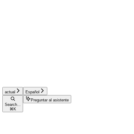
actual
Español
Preguntar al asistente
Search...
⌘
K