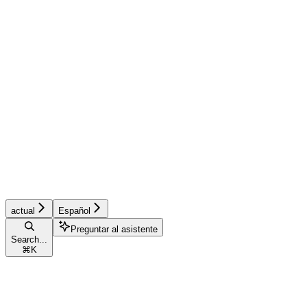
actual
Español
Preguntar al asistente
Search...
⌘
K