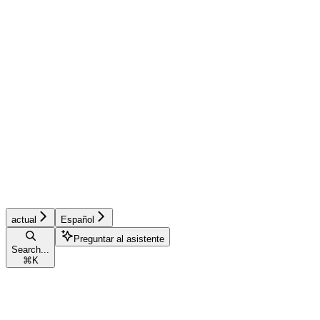
actual
Español
Preguntar al asistente
Search...
⌘
K