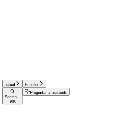
actual
Español
Preguntar al asistente
Search...
⌘
K